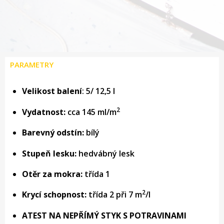
PARAMETRY
Velikost balení
: 5/ 12,5 l
2
Vydatnost:
cca 145 ml/m
Barevný odstín:
bílý
Stupeň lesku:
hedvábný lesk
Otěr za mokra:
třída 1
2
Krycí schopnost:
třída 2 při 7 m
/l
ATEST NA NEPŘÍMÝ STYK S POTRAVINAMI