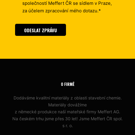
společností Meffert ČR se sídlem v Praze,
za účelem zpracování mého dotazu.*
ODESLAT ZPRÁVU
O FIRMĚ
Dodáváme kvalitní materiály z oblasti stavební chemie.
Materiály dovážíme
z německé produkce naší mateřské firmy Meffert AG.
Na českém trhu jsme přes 30 let! Jsme Meffert ČR spol.
s r. o.