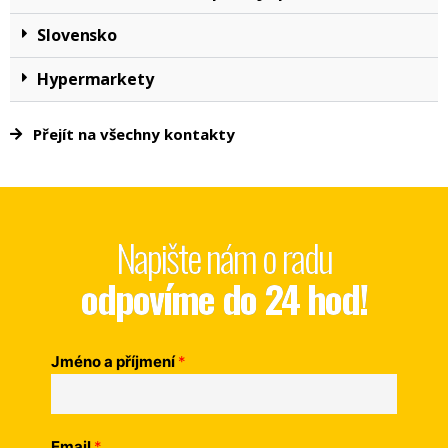
Slovensko
Hypermarkety
Přejít na všechny kontakty
Napište nám o radu
odpovíme do 24 hod!
Jméno a příjmení
*
Email
*